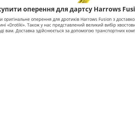
купити оперення для дартсу Harrows Fus
и оригінальне оперення для дротиків Harrows Fusion з доставко
ині «Drotiki». Також у нас представлений великий вибір хвостовик
оді вам. Доставка здійснюється за допомогою транспортних ком