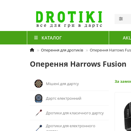
КАТАЛОГ
АКЦ
Оперення для дротиків
Оперення Harrows Fus
Оперення Harrows Fusion
За зам
Мішені для дартсу
Дартс електронний
Дротики для класичного дартсу
Дротики для електронного