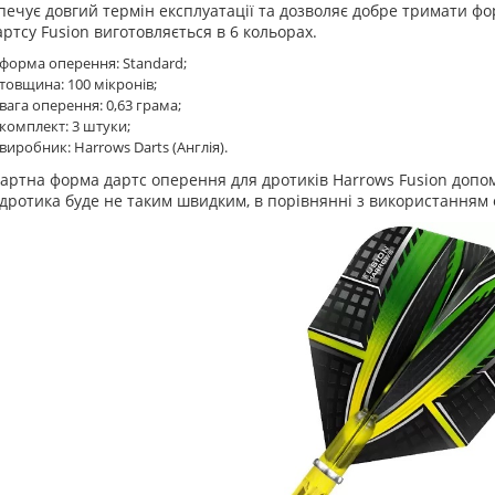
печує довгий термін експлуатації та дозволяє добре тримати фо
артсу Fusion виготовляється в 6 кольорах.
форма оперення: Standard;
товщина: 100 мікронів;
вага оперення: 0,63 грама;
комплект: 3 штуки;
виробник: Harrows Darts (Англія).
артна форма дартс оперення для дротиків Harrows Fusion допомо
 дротика буде не таким швидким, в порівнянні з використанням