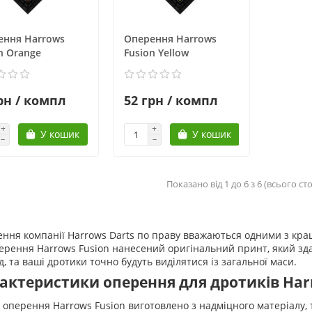
ення Harrows
Оперення Harrows
n Orange
Fusion Yellow
рн / компл
52 грн / компл
У кошик
У кошик
Показано від 1 до 6 з 6 (всього сто
ння компанії Harrows Darts по праву вважаються одними з кращих
ерення Harrows Fusion нанесений оригінальний принт, який з
д, та ваші дротики точно будуть виділятися із загальної маси.
актеристики оперення для дротиків Har
 оперення Harrows Fusion виготовлено з надміцного матеріалу, 