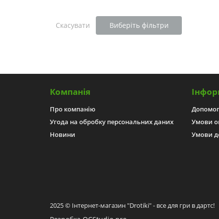
Скасувати
Виберіть фільтри
Компанія
Інфор
Про компанію
Допомо
Угода на обробку персональних даних
Умови о
Новини
Умови д
2025 © Інтернет-магазин "Drotiki" - все для гри в дартс!