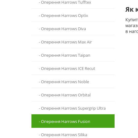
- Оперення Harrows Tufftex
Як 
- Оперення Harrows Optix
Купит
магаз
- Оперення Harrows Diva
в наг
- Оперення Harrows Max Air
- Оперення Harrows Taipan
- Оперення Harrows ICE Recut
- Оперення Harrows Noble
- Оперення Harrows Orbital
- Оперення Harrows Supergrip Ultra
- Оперення Harrows Fusion
- Оперення Harrows Silika