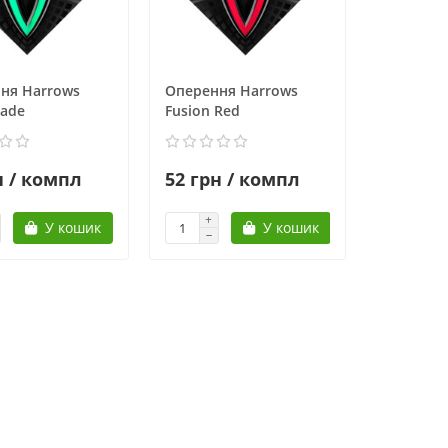
ня Harrows
Оперення Harrows
Jade
Fusion Red
н / компл
52 грн / компл
У кошик
У кошик