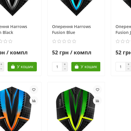
ення Harrows
Оперення Harrows
Оперен
n Black
Fusion Blue
Fusion 
рн / компл
52 грн / компл
52 гр
У кошик
У кошик