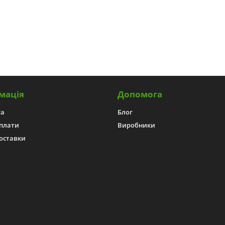
мація
Допомога
га
Блог
плати
Виробники
оставки