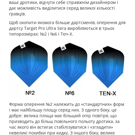
ваші дротики, відчути себе справжнім дизайнером і
дає можливість виділитися серед великої кількості
гравців.
Щоб охопити якомога більше дартсменів, оперення для
дартсу Target Pro Ultra Sera виробляються в трьох
типорозмірах: №2 і №6 і Ten-X.
Форма оперення №2 належить до «стандартних» форм
і має найбільшу площу серед них. З одного боку, це
добре: велика площа має більший опір повітря, що
призводить до більш повільного польоту дротика, за
час якого він встигає стабілізуватися і «згладити»
невеликі похибки при кидку. З іншого боку, велике