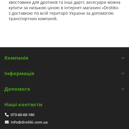
хвостовики для дротиків та інші дартс аксесуари можна
купити за низькою ціною в інтернет-магазині «Drotiki»
з доставкою по всій території України за допомогою
транспортних компаній.
Компанія
Інформація
Допомога
Наші контакти
073-60-60-180
info@drotiki.com.ua