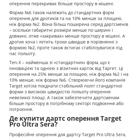
оперення перекриває більше простору в мішені.
Форма №6 також належить до стандартних форм
оперення для дротиків та на 10% менше за площею,
ніж форма №2. Вона більш поширена серед дартсменів
– оскільки габаритні розміри менше по ширині і
довжині, отже «закриває» менше простору в мішені. А
дротик хоча і летить трохи швидше в порівнянні з
формою №2, проте також встигає стабілізуватися під
час польоту.
Ten-X – найменша зі «стандартних» форм, що є
інновацією та однією з візитних карток від Таргет. Ці
оперення на 25% менше за площею, ніж форма №2 і на
10% менше, ніж форма №6. Створюючи його компанія
Target хотіла поєднати стабільний політ стандартної
форми з високою швидкістю польоту оперення
невеликої площі. А також забезпечити дартсменам
більше простору в потрібному секторі подвоєння або
потроєння.
Де купити дартс оперення Target
Pro Ultra Sera?
Професійне оперення для дартсу Target Pro Ultra Sera,