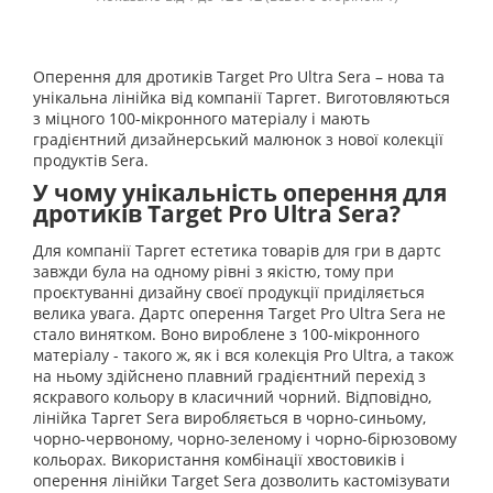
Оперення для дротиків Target Pro Ultra Sera – нова та
унікальна лінійка від компанії Таргет. Виготовляються
з міцного 100-мікронного матеріалу і мають
градієнтний дизайнерський малюнок з нової колекції
продуктів Sera.
У чому унікальність оперення для
дротиків Target Pro Ultra Sera?
Для компанії Таргет естетика товарів для гри в дартс
завжди була на одному рівні з якістю, тому при
проєктуванні дизайну своєї продукції приділяється
велика увага. Дартс оперення Target Pro Ultra Sera не
стало винятком. Воно вироблене з 100-мікронного
матеріалу - такого ж, як і вся колекція Pro Ultra, а також
на ньому здійснено плавний градієнтний перехід з
яскравого кольору в класичний чорний. Відповідно,
лінійка Таргет Sera виробляється в чорно-синьому,
чорно-червоному, чорно-зеленому і чорно-бірюзовому
кольорах. Використання комбінації хвостовиків і
оперення лінійки Target Sera дозволить кастомізувати