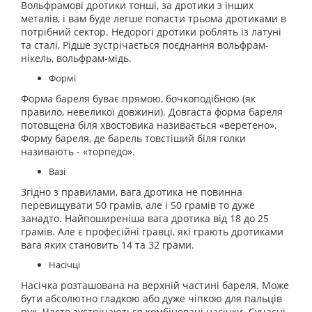
Вольфрамові дротики тонші, за дротики з інших
металів, і вам буде легше попасти трьома дротиками в
потрібний сектор. Недорогі дротики роблять із латуні
та сталі, Рідше зустрічається поєднання вольфрам-
нікель, вольфрам-мідь.
Формі
Форма бареля буває прямою, бочкоподібною (як
правило, невеликої довжини). Довгаста форма бареля
потовщена біля хвостовика називається «веретено».
Форму бареля, де барель товстіший біля голки
називають - «торпедо».
Вазі
Згідно з правилами, вага дротика не повинна
перевищувати 50 грамів, але і 50 грамів то дуже
занадто. Найпоширеніша вага дротика від 18 до 25
грамів. Але є професійні гравці, які грають дротиками
вага яких становить 14 та 32 грами.
Насічці
Насічка розташована на верхній частині бареля. Може
бути абсолютно гладкою або дуже чіпкою для пальців
рук. Часто зустрічаються комбіновані насічки. Сучасні