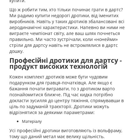
купити.
Що ж робити тим, хто тільки починає грати в дартс?
Ми радимо купити недорогі дротики, від іменитих
виробників. Навіть у таких дротиків збалансовані всі
аеродинамічні характеристики. Напевно ви ними не
виграєте чемпіонат світу, але ваш шлях почнеться
правильно. Ми часто зустрічали, коли «нонейми»
стріли для дартсу навіть не встромлялися в дартс
дошку.
Професійні дротики для дартсу -
продукт високих технологій
Кожен комплект дротиків може бути чудовим
подарунком для гравця-початківця. Але якщо є
бажання почати вигравати, то з дротиком варто
познайомитися ближче. Під час кидка потрібно
докласти зусилля до центру тяжіння, спрямувавши в
ціль по задуманій траєкторії. Дротики можуть
відрізнятися за деякими параметрами:
Матеріалу
Усі професійні дротики виготовляють із вольфраму,
тому що даний метал має велику щільність.