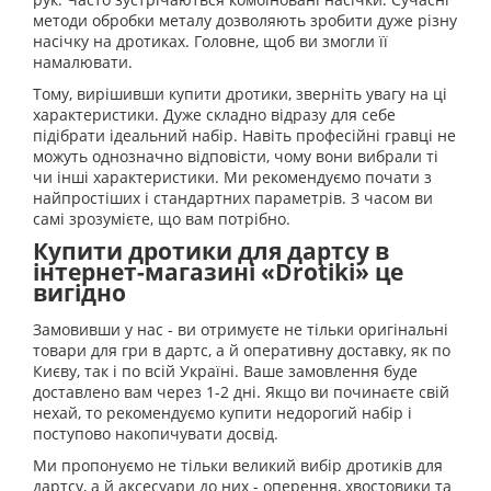
методи обробки металу дозволяють зробити дуже різну
насічку на дротиках. Головне, щоб ви змогли її
намалювати.
Тому, вирішивши купити дротики, зверніть увагу на ці
характеристики. Дуже складно відразу для себе
підібрати ідеальний набір. Навіть професійні гравці не
можуть однозначно відповісти, чому вони вибрали ті
чи інші характеристики. Ми рекомендуємо почати з
найпростіших і стандартних параметрів. З часом ви
самі зрозумієте, що вам потрібно.
Купити дротики для дартсу в
інтернет-магазині «Drotiki» це
вигідно
Замовивши у нас - ви отримуєте не тільки оригінальні
товари для гри в дартс, а й оперативну доставку, як по
Києву, так і по всій Україні. Ваше замовлення буде
доставлено вам через 1-2 дні. Якщо ви починаєте свій
нехай, то рекомендуємо купити недорогий набір і
поступово накопичувати досвід.
Ми пропонуємо не тільки великий вибір дротиків для
дартсу, а й аксесуари до них - оперення, хвостовики та