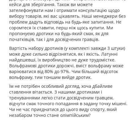
кейси для зберігання. Також ви можете
зателефонувати нам і отримати консультацію щодо
вибору товарів, які вас цікавлять. Наші менеджери без
проблем дадуть відповідь на будь-яке запитання. Не
соромтеся їх ставити, перш ніж щось купити. Ми
пропонуємо дротики на будь-який смак, як для
початківців, так і для досвідчених гравців.
Вартість набору дротиків (у комплекті завжди 3 штуки)
може дуже сильно відрізнятися, як і якість. Латунні
найдешевші, їх виробництво не дуже трудомістке.
Вольфрамові дротики дорожчі, вміст вольфраму може
варіюватися від 80% до 97%. Чим більший відсоток
вольфраму, тим тоншим вийде дротик.
Їм не потрібен особливий догляд, хоча дбайливе
ставлення вітається. З нашими дротиками і
тренуваннями легко стати досвідченим гравцем,
відчути смак точного попадання в задану точку мішені.
Чи не час приєднатися до цього виду спорту, який
незабаром точно стане олімпійським?