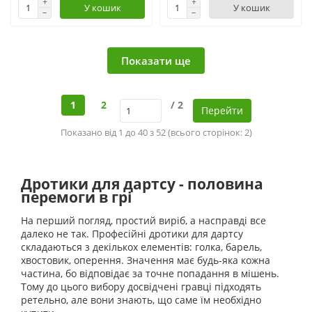
У кошик
У кошик
Показати ще
1
2
/ 2
Перейти
Показано від 1 до 40 з 52 (всього сторінок: 2)
Дротики для дартсу - половина
перемоги в грі
На перший погляд, простий виріб, а насправді все
далеко не так. Професійні дротики для дартсу
складаються з декількох елементів: голка, барель,
хвостовик, оперення. Значення має будь-яка кожна
частина, бо відповідає за точне попадання в мішень.
Тому до цього вибору досвідчені гравці підходять
ретельно, але вони знають, що саме їм необхідно