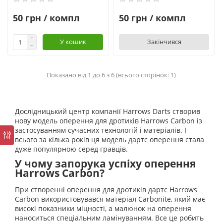
50 грн / компл
50 грн / компл
У кошик
Закінчився
Показано від 1 до 6 з 6 (всього сторінок: 1)
Дослідницький центр компанії Harrows Darts створив
нову модель оперення для дротиків Harrows Carbon із
застосуванням сучасних технологій і матеріалів. І
всього за кілька років ця модель дартс оперення стала
дуже популярною серед гравців.
У чому запорука успіху оперення
Harrows Carbon?
При створенні оперення для дротиків дартс Harrows
Carbon використовувався матеріал Carbonite, який має
високі показники міцності, а малюнок на оперення
наноситься спеціальним ламінуванням. Все це робить