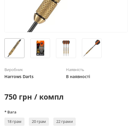
Виробник
Наявність
Harrows Darts
В наявності
750 грн / компл
* Вага
18 грам
20 грам
22 грами