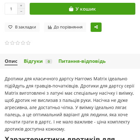
У кошик
В закладки
До порівняння
Опис
Відгуки
Питання-відповідь
0
Дротики для класичного дартсу Harrows Matrix ідеально
підійдуть для гравців-початківців. Дротики для дартсу серії
Matrix виготовлені з латуні має спеціальну насічку і виїмку,
щоб дротик не вислизав з пальців руки. Насічка не дуже
агресивна, але достатньо чіпка. У виїмку ідеально лягає
палець, а це оптимальний варіант для людини, яка хоче
почати грати в дартс. І не мало важливе - ціна комплекту
дротиків доступна кожному.
Характеристики дротиків для