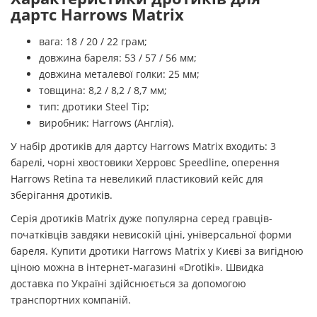
дартс Harrows Matrix
вага: 18 / 20 / 22 грам;
довжина бареля: 53 / 57 / 56 мм;
довжина металевої голки: 25 мм;
товщина: 8,2 / 8,2 / 8,7 мм;
тип: дротики Steel Tip;
виробник: Harrows (Англія).
У набір дротиків для дартсу Harrows Matrix входить: 3
барелі, чорні хвостовики Херровс Speedline, оперення
Harrows Retina та невеликий пластиковий кейс для
зберігання дротиків.
Серія дротиків Matrix дуже популярна серед гравців-
початківців завдяки невисокій ціні, універсальної форми
бареля. Купити дротики Harrows Matrix у Києві за вигідною
ціною можна в інтернет-магазині «Drotiki». Швидка
доставка по Україні здійснюється за допомогою
транспортних компаній.