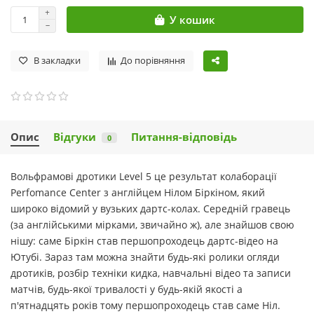
У кошик
В закладки
До порівняння
Опис
Відгуки
Питання-відповідь
0
Вольфрамові дротики Level 5 це результат колаборації
Perfomance Center з англійцем Нілом Біркіном, який
широко відомий у вузьких дартс-колах. Середній гравець
(за англійськими мірками, звичайно ж), але знайшов свою
нішу: саме Біркін став першопроходець дартс-відео на
Ютубі. Зараз там можна знайти будь-які ролики огляди
дротиків, розбір техніки кидка, навчальні відео та записи
матчів, будь-якої тривалості у будь-якій якості а
п'ятнадцять років тому першопроходець став саме Ніл.