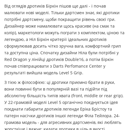
Від оглядів дротиків Біркін пішов ще далі - і почав
малювати нові моделі. Тільки дартсмен знає, які дротики
потрібні дартсмену, щоби покращити рівень своєї гри.
Дизайнер може намалювати щось красиве (на смак та
колір), маркетологи можуть пограти з комплектом, ціною та
легендою, а Ніл Біркін критерії ідеальних дротиків
сформулював досить чітко зручна вага, комфортний грип
та доступна ціна. Спочатку дизайни Ніла були потрібні у
Red Dragon у лінійці дротиків Double16, а потім Біркін
почав співпрацювати з Darts Perfomance Center у
результаті вийшла модель Level 5 Grip.
З тією ж філософією: ці дротики приємно брати в руки,
вони повинні бути в популярній вазі та підійти під
абсолютну більшість типів хвата (front, middle or rear grip).
У 22-грамовій моделі Level 5 органічно поєднується ідея
поєднати габарити дротиків легенди Еріка Брістоу та
патерн насічки дротиків іншої легенди Філа Тейлора. 24-
грамова модель - для агресивних дартсменів, які люблять
жорсткіше і важче: кидати дротики в ціль в якості