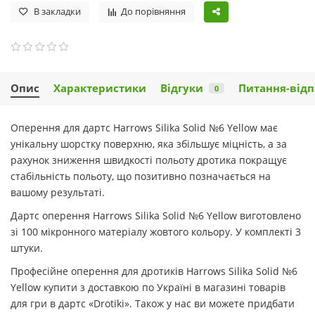
В закладки
До порівняння
Опис
Характеристики
Відгуки
Питання-відп
0
Оперення для дартс Harrows Silika Solid №6 Yellow має
унікальну шорстку поверхню, яка збільшує міцність, а за
рахунок зниження швидкості польоту дротика покращує
стабільність польоту, що позитивно позначається на
вашому результаті.
Дартс оперення Harrows Silika Solid №6 Yellow виготовлено
зі 100 мікронного матеріалу жовтого кольору. У комплекті 3
штуки.
Професійне оперення для дротиків Harrows Silika Solid №6
Yellow купити з доставкою по Україні в магазині товарів
для гри в дартс «Drotiki». Також у нас ви можете придбати