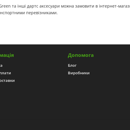
een та інші дартс аксесуари можна замовити в інтернет-магазині
анспортними перевізниками.
мація
Допомога
га
Блог
плати
Виробники
оставки