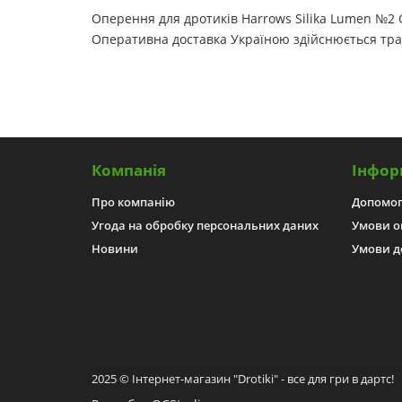
Оперення для дротиків Harrows Silika Lumen №2 Gr
Оперативна доставка Україною здійснюється тр
Компанія
Інфор
Про компанію
Допомо
Угода на обробку персональних даних
Умови о
Новини
Умови д
2025 © Інтернет-магазин "Drotiki" - все для гри в дартс!