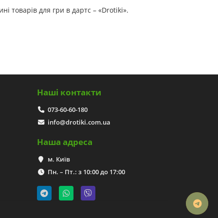
 товарів для гри в дартс – «Drotiki».
Наші контакти
073-60-60-180
info@drotiki.com.ua
Наша адреса
м. Київ
Пн. – Пт.: з 10:00 до 17:00