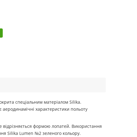
окрита спеціальним матеріалом Silika.
ує аеродинамічні характеристики польоту
ле відрізняється формою лопатей. Використання
ня Silika Lumen №2 зеленого кольору.