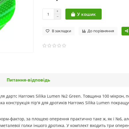
У кошик
В закладки
До порівняння
Питання-відповідь
для дартс Harrows Silika Lumen №2 Green. Товщина 100 мікрон, п
ка конструкція пір'я для дротиків Harrows Silika Lumen покращ
орм-фактор, за площею оперення практично таке ж, як і №6, а
металевої голки іншого дротика. У комплект входить три оперен