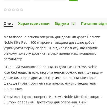
Опис
Характеристики
Відгуки
Питання-відп
0
Металізована основа оперень для дротиків дартс Harrows
Noble Kite Red і 100 мікронна товщина дозволяє добре
утримувати форму оперення під час польоту, що сприяє
рівному польоту дротика та отриманню максимального
результату.
Стильний малюнок оперення на дротики Harrows Noble
Kite Red надасть яскравого та неповторного вигляду вашим
дротикам. Політ дротика з формою оперення Kite трохи
швидше і траєкторія не така полога, ніж зі стандартним
оперенням.
У комплекті дартс оперень Harrows Noble Kite Red входить
3 штуки оперення. Протектор для оперення, який