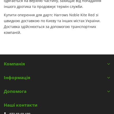
одягається на верхню частину, захищає від попадання
іншого дротика та продовжує термін служби.
Купити оперення для дартс Harrows Noble Kite Red зі
швидкою доставкою по Києву та інших містах України.
Доставка здійснюється за допомогою транспортних
компаній.
Компанія
Інформація
Допомога
Наші контакти