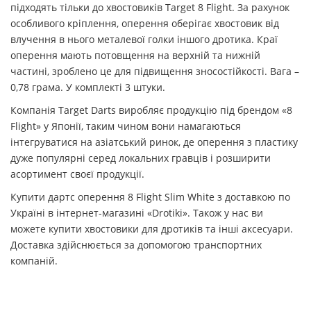
підходять тільки до хвостовиків Target 8 Flight. За рахунок
особливого кріплення, оперення оберігає хвостовик від
влучення в нього металевої голки іншого дротика. Краї
оперення мають потовщення на верхній та нижній
частині, зроблено це для підвищення зносостійкості. Вага –
0,78 грама. У комплекті 3 штуки.
Компанія Target Darts виробляє продукцію під брендом «8
Flight» у Японії, таким чином вони намагаються
інтегруватися на азіатський ринок, де оперення з пластику
дуже популярні серед локальних гравців і розширити
асортимент своєї продукції.
Купити дартс оперення 8 Flight Slim White з доставкою по
Україні в інтернет-магазині «Drotiki». Також у нас ви
можете купити хвостовики для дротиків та інші аксесуари.
Доставка здійснюється за допомогою транспортних
компаній.