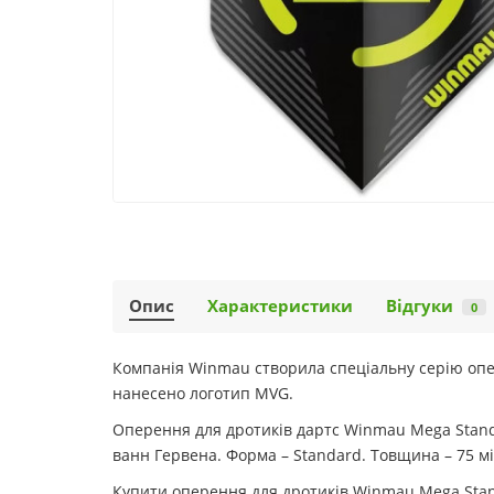
Опис
Характеристики
Відгуки
0
Компанія Winmau створила спеціальну серію опер
нанесено логотип MVG.
Оперення для дротиків дартс Winmau Mega Standa
ванн Гервена. Форма – Standard. Товщина – 75 мі
Купити оперення для дротиків Winmau Mega Standar