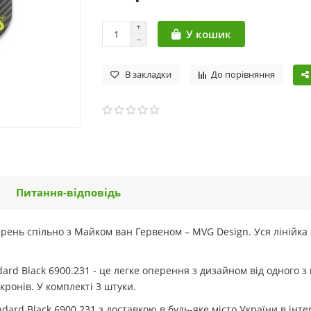
У кошик
В закладки
До порівняння
Питання-відповідь
ень спільно з Майком ван Гервеном – MVG Design. Уся лінійка 
rd Black 6900.231 - це легке оперення з дизайном від одного з
кронів. У комплекті 3 штуки.
d Black 6900.231 з доставкою в будь-яке місто України в інтерн