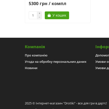
5300 грн / компл
У кошик
Компанія
Інфор
Про компанію
Допомо
Угода на обробку персональних даних
Умови о
Новини
Умови д
2025 © Інтернет-магазин "Drotiki" - все для гри в дартс!