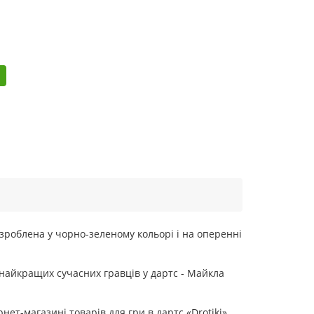
зроблена у чорно-зеленому кольорі і на оперенні
 найкращих сучасних гравців у дартс - Майкла
ет-магазині товарів для гри в дартс «Drotiki».