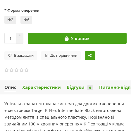
* Форма оперення
№2
№6
У кошик
В закладки
До порівняння
Опис
Характеристики
Відгуки
Питання-відп
0
Унікальна запатентована система для дротиків «оперення
+ хвостовик» Target K-Flex Intermediate Black виготовлена
методом лиття із спеціального пластику. Порівняно зі
звичайним 100 мікронним оперенням K Flex товщі у кілька
разів, відповідно і термін експлуатації збільшується у кілька