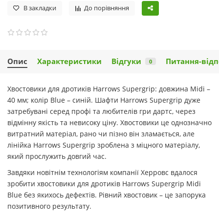
В закладки
До порівняння
Опис
Характеристики
Відгуки
Питання-відп
0
Хвостовики для дротиків Harrows Supergrip: довжина Midi –
40 мм; колір Blue – синій. Шафти Harrows Supergrip дуже
затребувані серед профі та любителів гри дартс, через
відмінну якість та невисоку ціну. Хвостовики це однозначно
витратний матеріал, рано чи пізно він зламається, але
лінійка Harrows Supergrip зроблена з міцного матеріалу,
який прослужить довгий час.
Завдяки новітнім технологіям компанії Херровс вдалося
зробити хвостовики для дротиків Harrows Supergrip Midi
Blue без якихось дефектів. Рівний хвостовик – це запорука
позитивного результату.