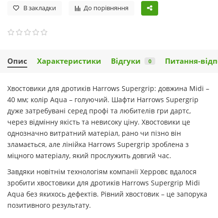
В закладки
До порівняння
Опис
Характеристики
Відгуки
Питання-відп
0
Хвостовики для дротиків Harrows Supergrip: довжина Midi –
40 мм; колір Aqua – голуючий. Шафти Harrows Supergrip
дуже затребувані серед профі та любителів гри дартс,
через відмінну якість та невисоку ціну. Хвостовики це
однозначно витратний матеріал, рано чи пізно він
зламається, але лінійка Harrows Supergrip зроблена з
міцного матеріалу, який прослужить довгий час.
Завдяки новітнім технологіям компанії Херровс вдалося
зробити хвостовики для дротиків Harrows Supergrip Midi
Aqua без якихось дефектів. Рівний хвостовик – це запорука
позитивного результату.