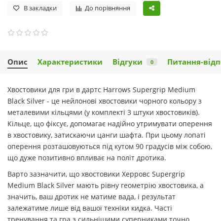
В закладки
До порівняння
Опис
Характеристики
Відгуки
Питання-відп
0
Хвостовики для гри в дартс Harrows Supergrip Medium
Black Silver - це нейлонові хвостовики чорного кольору з
металевими кільцями (у комплекті 3 штуки хвостовиків).
Кільце, що фіксує, допомагає надійно утримувати оперення
в хвостовику, затискаючи цанги шафта. При цьому лопаті
оперення розташовуються під кутом 90 градусів між собою,
що дуже позитивно впливає на політ дротика.
Варто зазначити, що хвостовики Херровс Supergrip
Medium Black Silver мають рівну геометрію хвостовика, а
значить, ваш дротик не матиме вада, і результат
залежатиме лише від вашої техніки кидка. Часті
тренування та гра з сильнішими суперниками точно