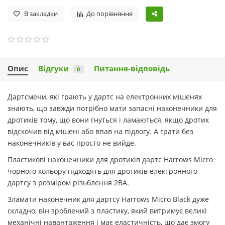
В закладки
До порівняння
Опис
Відгуки
Питання-відповідь
0
Дартсмени, які грають у дартс на електронних мішенях
знають, що завжди потрібно мати запасні наконечники для
дротиків тому, що вони гнуться і ламаються, якщо дротик
відскочив від мішені або впав на підлогу. А грати без
наконечників у вас просто не вийде.
Пластикові наконечники для дротиків дартс Harrows Micro
чорного кольору підходять для дротиків електронного
дартсу з розміром різьблення 2BA.
Зламати наконечник для дартсу Harrows Micro Black дуже
складно, він зроблений з пластику, який витримує великі
механічні навантаження і має еластичність, що дає змогу