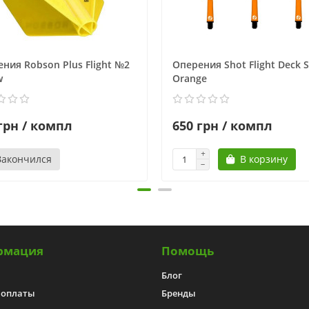
ния Robson Plus Flight №2
Оперения Shot Flight Deck 
w
Orange
грн / компл
650 грн / компл
Закончился
В корзину
рмация
Помощь
Блог
 оплаты
Бренды