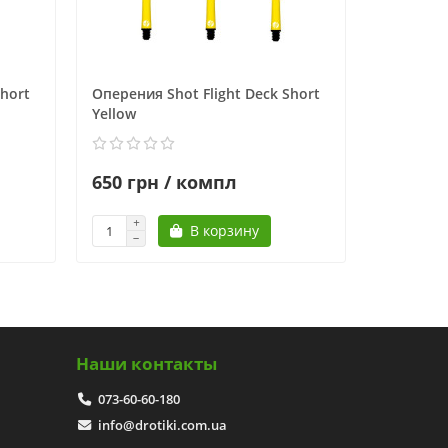
Short
Оперения Shot Flight Deck Short
Оперения
Yellow
Yellow
650 грн / компл
520 гр
В корзину
Наши контакты
073-60-60-180
info@drotiki.com.ua