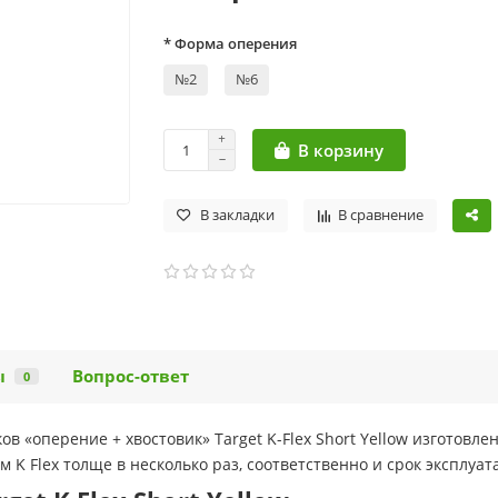
* Форма оперения
№2
№6
В корзину
В закладки
В сравнение
ы
Вопрос-ответ
0
в «оперение + хвостовик» Target K-Flex Short Yellow изготовле
 Flex толще в несколько раз, соответственно и срок эксплуата