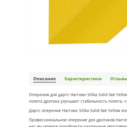
Описание
Характеристики
Отзыв
Оперения для дартс Harrows Silika Solid №6 Yel
полета дротика улучшает стабильность полета, 
Дартс оперение Harrows Silika Solid №6 Yellow и
Профессиональное оперение для дротиков Harrows 
нас вы можете приобрести различные хвостовик