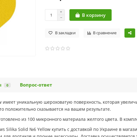
В корзину
В закладки
В сравнение
ы
Вопрос-ответ
0
low имеет уникальную шероховатую поверхность, которая увелич
что положительно сказывается на вашем результате.
зготовлено из 100 микронного материала желтого цвета. В компл
Silika Solid №6 Yellow купить с доставкой по Украине в магазин
и для дротиков и прочие аксессуары. Доставка осуществляетс