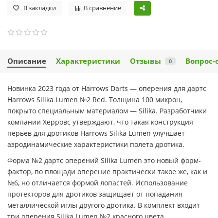
В закладки
В сравнение
Описание
Характеристики
Отзывы
Вопрос-
0
Новинка 2023 года от Harrows Darts — оперения для дартс
Harrows Silika Lumen №2 Red. Толщина 100 микрон,
покрыто специальным материалом — Silika. Разработчики
компании Херровс утверждают, что такая конструкция
перьев для дротиков Harrows Silika Lumen улучшает
аэродинамические характеристики полета дротика.
Форма №2 дартс оперений Silika Lumen это новый форм-
фактор, по площади оперение практически такое же, как и
№6, но отличается формой лопастей. Использование
протекторов для дротиков защищает от попадания
металлической иглы другого дротика. В комплект входит
три оперения Silika Lumen №2 красного цвета.