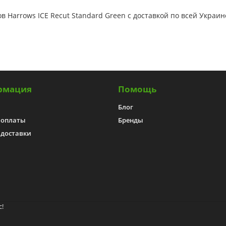
 Harrows ICE Recut Standard Green с доставкой по всей Украи
рмация
Помощь
Блог
 оплаты
Бренды
 доставки
с!