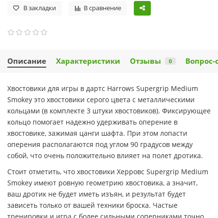
В закладки
В сравнение
Описание
Характеристики
Отзывы
Вопрос-
0
Хвостовики для игры в дартс Harrows Supergrip Medium
Smokey это хвостовики серого цвета с металлическими
кольцами (в комплекте 3 штуки хвостовиков). Фиксирующее
кольцо помогает надежно удерживать оперение в
хвостовике, зажимая цанги шафта. При этом лопасти
оперения располагаются под углом 90 градусов между
собой, что очень положительно влияет на полет дротика.
Стоит отметить, что хвостовики Херровс Supergrip Medium
Smokey имеют ровную геометрию хвостовика, а значит,
ваш дротик не будет иметь изъян, и результат будет
зависеть только от вашей техники броска. Частые
тренировки и игра с более сильными соперниками точно